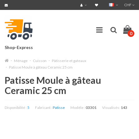
CHF
0
Shop-Express
Ménage
Cuisson
Pâtisserie et gateaux
Patisse Moule à gâteau Ceramic 25 cm
Patisse Moule à gâteau
Ceramic 25 cm
Disponibilité :
5
Fabricant :
Patisse
Modèle :
03301
Visualisés:
143