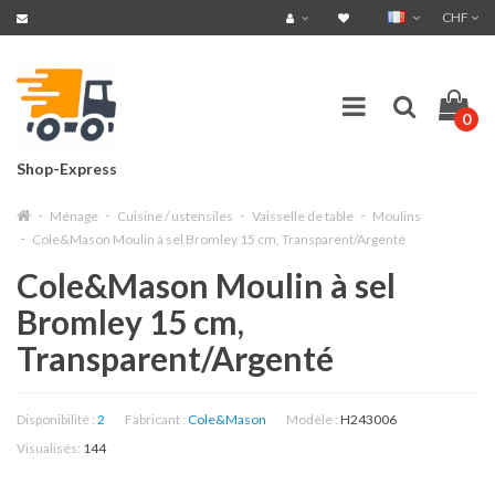
CHF
0
Shop-Express
Ménage
Cuisine / ustensiles
Vaisselle de table
Moulins
Cole&Mason Moulin à sel Bromley 15 cm, Transparent/Argenté
Cole&Mason Moulin à sel
Bromley 15 cm,
Transparent/Argenté
Disponibilité :
2
Fabricant :
Cole&Mason
Modèle :
H243006
Visualisés:
144