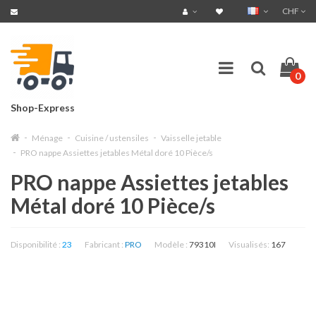
CHF
0
Shop-Express
Ménage
Cuisine / ustensiles
Vaisselle jetable
PRO nappe Assiettes jetables Métal doré 10 Pièce/s
PRO nappe Assiettes jetables
Métal doré 10 Pièce/s
Disponibilité :
23
Fabricant :
PRO
Modèle :
79310I
Visualisés:
167