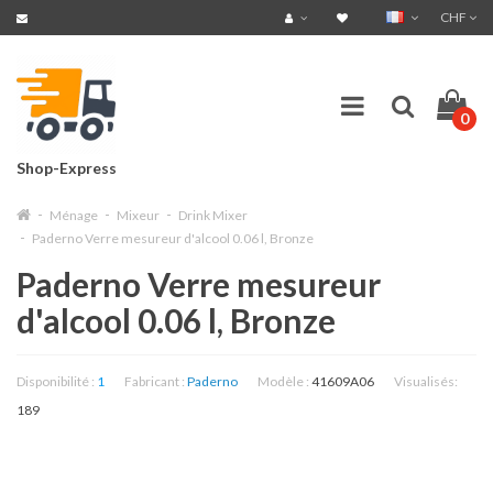
CHF
0
Shop-Express
Ménage
Mixeur
Drink Mixer
Paderno Verre mesureur d'alcool 0.06 l, Bronze
Paderno Verre mesureur
d'alcool 0.06 l, Bronze
Disponibilité :
1
Fabricant :
Paderno
Modèle :
41609A06
Visualisés:
189