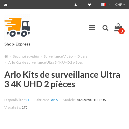
CHF
0
Shop-Express
Sécurité et vidéo
Surveillance Vidéo
Divers
Arlo Kits de surveillance Ultra 3 4K UHD 2 pièces
Arlo Kits de surveillance Ultra
3 4K UHD 2 pièces
Disponibilité :
21
Fabricant :
Arlo
Modèle :
VMS5250-100EUS
Visualisés:
175