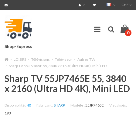
CHF
0
Shop-Express
LOISIRS
Télévisions
Téléviseur
Autres TVs
Sharp TV 55JP7465E 55, 3840 x 2160 (Ultra HD 4K), Mini LED
Sharp TV 55JP7465E 55, 3840
x 2160 (Ultra HD 4K), Mini LED
Disponibilité :
40
Fabricant :
SHARP
Modèle :
55JP7465E
Visualisés:
193