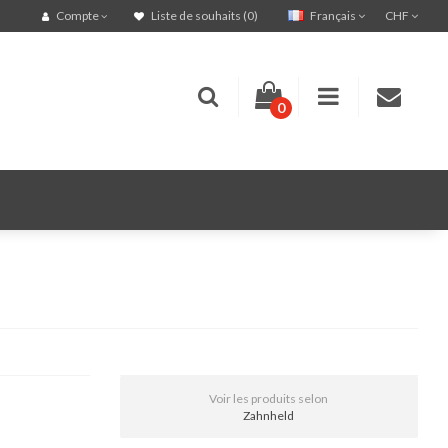
Français
CHF
Compte
Liste de souhaits (0)
0
Voir les produits selon
Zahnheld