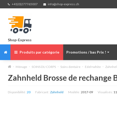
+41(0)277765007
info@shop-express.ch
Shop-Express
Produits par catégorie
Promotions / bas Prix !
Ménage
SOINS DU CORPS
Soins dentaire
Edel+white
Zahnheld
Zahnheld Brosse de rechange Ba
Disponibilité :
20
Fabricant :
Zahnheld
Modèle :
2017-09
Visualisés:
11