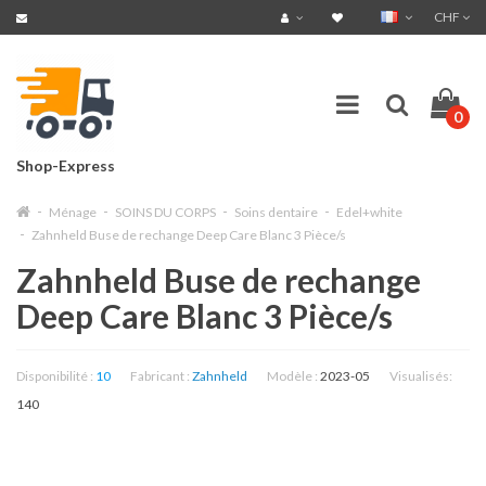
CHF
0
Shop-Express
Ménage
SOINS DU CORPS
Soins dentaire
Edel+white
Zahnheld Buse de rechange Deep Care Blanc 3 Pièce/s
Zahnheld Buse de rechange
Deep Care Blanc 3 Pièce/s
Disponibilité :
10
Fabricant :
Zahnheld
Modèle :
2023-05
Visualisés:
140