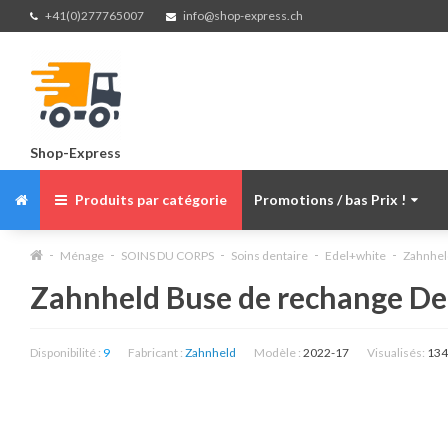
+41(0)277765007
info@shop-express.ch
Shop-Express
Produits par catégorie
Promotions / bas Prix !
Ménage
SOINS DU CORPS
Soins dentaire
Edel+white
Zahnhel
Zahnheld Buse de rechange Dee
Disponibilité :
9
Fabricant :
Zahnheld
Modèle :
2022-17
Visualisés:
134