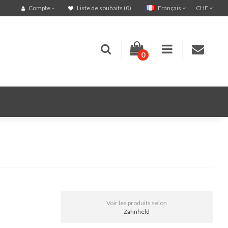
Français
CHF
Compte
Liste de souhaits (0)
0
Voir les produits selon
Zahnheld