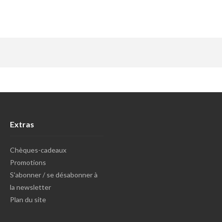
Extras
Chèques-cadeaux
Promotions
S'abonner / se désabonner à
la newsletter
Plan du site