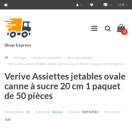
CHF
0
Shop-Express
Ménage
Cuisine / ustensiles
Vaisselle jetable
Verive Assiettes jetables ovale canne à sucre 20 cm 1 paquet de 50 pièces
Verive Assiettes jetables ovale
canne à sucre 20 cm 1 paquet
de 50 pièces
Disponibilité :
12
Fabricant :
Verive
Modèle :
80550587
Visualisés:
100