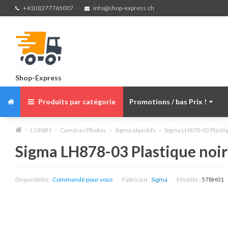
+41(0)277765007
info@shop-express.ch
Shop-Express
Produits par catégorie
Promotions / bas Prix !
LOISIRS
Caméras/Photos
Sigma objectifs
Sigma LH878-03 Plastiq
Sigma LH878-03 Plastique noir
Disponibilité :
Commandé pour vous
Fabricant :
Sigma
Modèle :
578H01