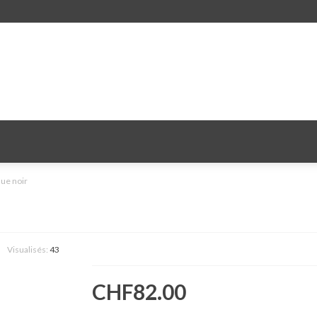
ue noir
Visualisés:
43
CHF82.00