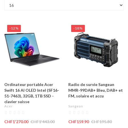
-12%
-18%
Ordinateur portable Acer
Radio de survie Sangean
Swift 16 AI OLED Intel (SF16-
MMR-99DAB+ Bleu, DAB+ et
51-7463), 32GB, 1TB SSD -
FM, solaire et accu
clavier suisse
Acer
Sangean
CHF1'270.00
CHF1'443.00
CHF159.90
CHF195.80