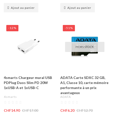
Ajout au panier
Ajout au panier
-12%
-51%
HORS STOCK
4smarts Chargeur mural USB
ADATA Carte SDXC 32 GB,
PDPlug Duos Slim PD 20W
A1, Classe 10, carte mémoire
1xUSB-A et 1xUSB-C
performante à un prix
avantageux
4smarts
ADATA
CHF14.90
CHF17.00
CHF6.20
CHF12.70