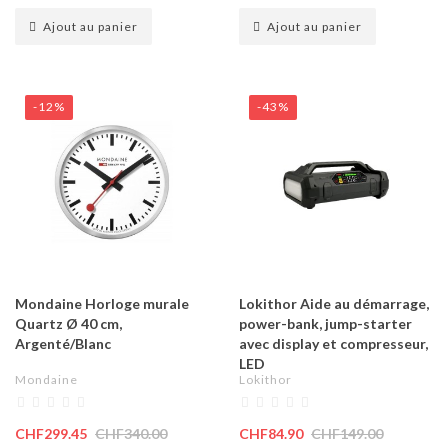
Ajout au panier
Ajout au panier
-12%
-43%
Mondaine Horloge murale
Lokithor Aide au démarrage,
Quartz Ø 40 cm,
power-bank, jump-starter
Argenté/Blanc
avec display et compresseur,
LED
Mondaine
Lokithor
CHF299.45
CHF340.00
CHF84.90
CHF149.00