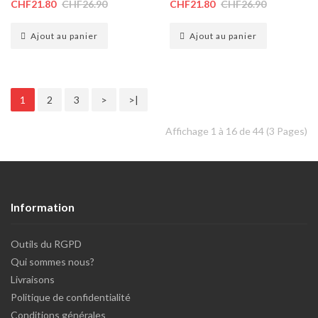
CHF21.80
CHF26.90
CHF21.80
CHF26.90
Ajout au panier
Ajout au panier
1
2
3
>
>|
Affichage 1 à 16 de 44 (3 Pages)
Information
Outils du RGPD
Qui sommes nous?
Livraisons
Politique de confidentialité
Conditions générales