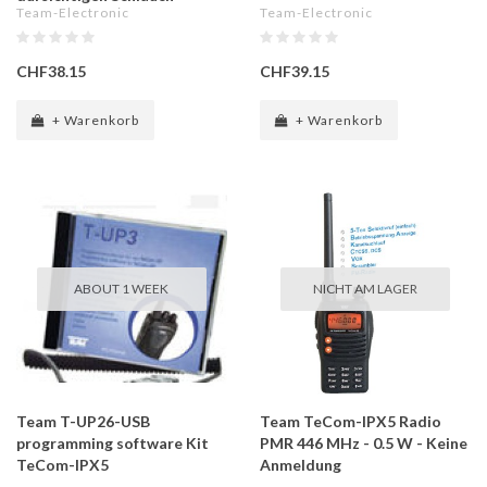
Team-Electronic
Team-Electronic
CHF38.15
CHF39.15
+ Warenkorb
+ Warenkorb
ABOUT 1 WEEK
NICHT AM LAGER
Team T-UP26-USB
Team TeCom-IPX5 Radio
programming software Kit
PMR 446 MHz - 0.5 W - Keine
TeCom-IPX5
Anmeldung