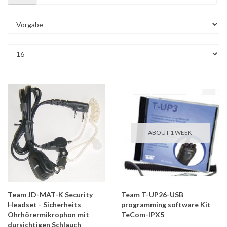
ABOUT 1 WEEK
Team JD-MAT-K Security
Team T-UP26-USB
Headset - Sicherheits
programming software Kit
Ohrhörermikrophon mit
TeCom-IPX5
dursichtigen Schlauch