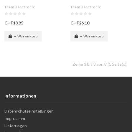
Team-Electronic
Team-Electronic
CHF13.95
CHF26.10
+ Warenkorb
+ Warenkorb
Zeige 1 bis 8 von 8 (1 Seite(n))
Informationen
Datenschutzeinstellungen
Impressum
Lieferungen