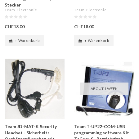
Stecker
Team-Electronic
Team-Electronic
CHF18.00
CHF18.00
+ Warenkorb
+ Warenkorb
ABOUT 1 WEEK
Team JD-MAT-K Security
Team T-UP22-COM-USB
Headset - Sicherheits
programming software Kit
Ohrhörermikrophon mit
TeCom-SL Betriebsfunk