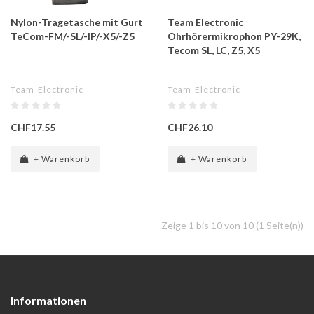
Nylon-Tragetasche mit Gurt
Team Electronic
TeCom-FM/-SL/-IP/-X5/-Z5
Ohrhörermikrophon PY-29K,
Tecom SL, LC, Z5, X5
Team-Electronic
Team-Electronic
CHF17.55
CHF26.10
+ Warenkorb
+ Warenkorb
Zeige 1 bis 10 von 10 (1 Seite(n))
Informationen