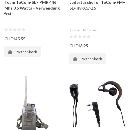
Team TeCom-SL - PMR 446
Ledertasche for TeCom-FM/-
Mhz 0.5 Watts - Verwendung
SL/-IP/-X5/-Z5
frei
Team-Electronic
CHF145.55
CHF13.95
+ Warenkorb
+ Warenkorb