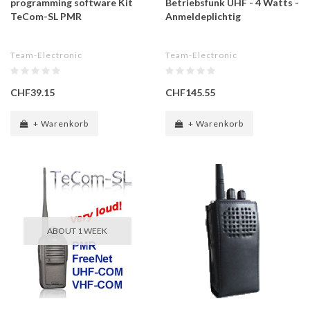
programming software Kit
Betriebsfunk UHF - 4 Watts -
TeCom-SL PMR
Anmeldeplichtig
Team-Electronic
Team-Electronic
CHF39.15
CHF145.55
+ Warenkorb
+ Warenkorb
ABOUT 1 WEEK