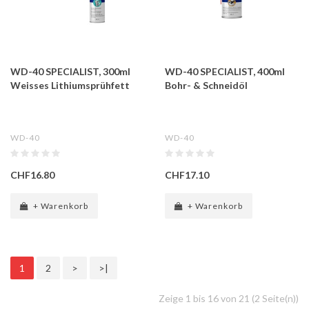
WD-40 SPECIALIST, 300ml
WD-40 SPECIALIST, 400ml
Weisses Lithiumsprühfett
Bohr- & Schneidöl
WD-40
WD-40
CHF16.80
CHF17.10
+ Warenkorb
+ Warenkorb
1
2
>
>|
Zeige 1 bis 16 von 21 (2 Seite(n))