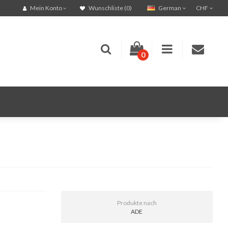
German
CHF
Mein Konto
Wunschliste (0)
0
Produkte nach
ADE