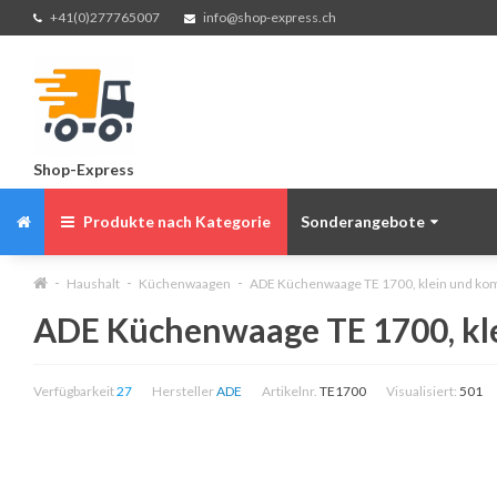
+41(0)277765007
info@shop-express.ch
Shop-Express
Produkte nach Kategorie
Sonderangebote
Haushalt
Küchenwaagen
ADE Küchenwaage TE 1700, klein und ko
ADE Küchenwaage TE 1700, kl
Verfügbarkeit
27
Hersteller
ADE
Artikelnr.
TE1700
Visualisiert:
501