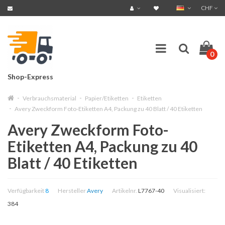
CHF
0
Shop-Express
Verbrauchsmaterial
Papier/Etiketten
Etiketten
Avery Zweckform Foto-Etiketten A4, Packung zu 40 Blatt / 40 Etiketten
Avery Zweckform Foto-
Etiketten A4, Packung zu 40
Blatt / 40 Etiketten
Verfügbarkeit
8
Hersteller
Avery
Artikelnr.
L7767-40
Visualisiert:
384