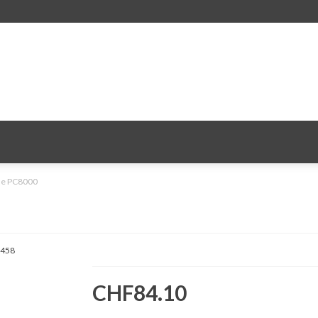
ole PC8000
458
CHF84.10