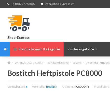
+41(0)277765007
info@shop-express.ch
Shop-Express
Produkte nach Kategorie
Sonderangebote
WERKZEUGE / AUTO
Handwerkzeuge
Divers
Bostitch Heftpist
Bostitch Heftpistole PC8000
Verfügbarkeit
6
Hersteller
Bostitch
Artikelnr.
PC8000/T6
Visualisiert: