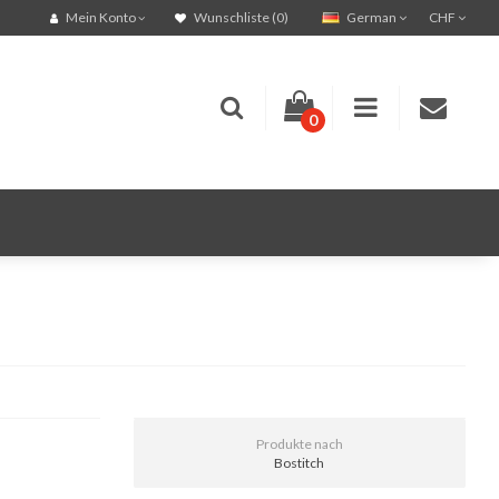
German
CHF
Mein Konto
Wunschliste (0)
0
Produkte nach
Bostitch