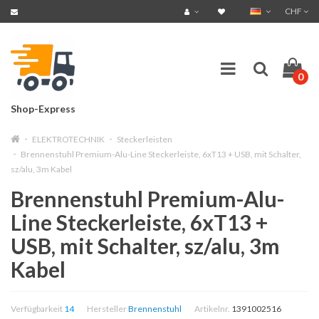
CHF
0
Shop-Express
ELEKTROTECHNIK
Steckerleisten
Brennenstuhl Premium-Alu-Line Steckerleiste, 6xT13 + USB, mit Schalter,
sz/alu, 3m Kabel
Brennenstuhl Premium-Alu-
Line Steckerleiste, 6xT13 +
USB, mit Schalter, sz/alu, 3m
Kabel
Verfügbarkeit
14
Hersteller
Brennenstuhl
Artikelnr.
1391002516