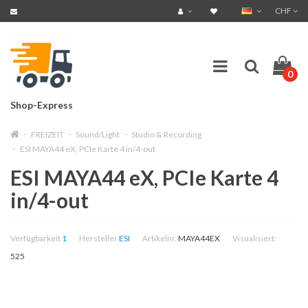
CHF
0
Shop-Express
FREIZEIT
Sound/Light
Studio & Recording
ESI MAYA44 eX, PCIe Karte 4 in/4-out
ESI MAYA44 eX, PCIe Karte 4
in/4-out
Verfügbarkeit
1
Hersteller
ESI
Artikelnr.
MAYA44EX
Visualisiert:
525