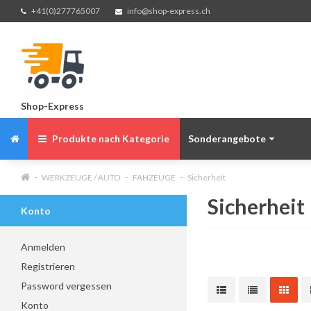
+41(0)277765007
info@shop-express.ch
Shop-Express
Produkte nach Kategorie
Sonderangebote
WERKZEUGE / AUTO
FAHZEUGE
Sicherheit
Sicherheit
Konto
Anmelden
Registrieren
Password vergessen
Konto