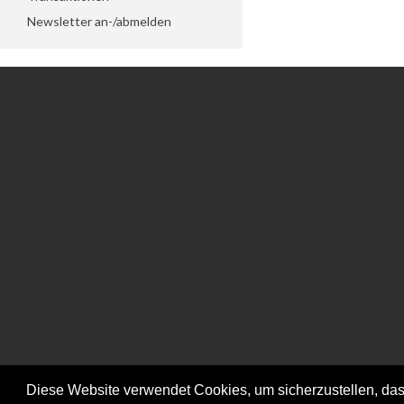
Newsletter an-/abmelden
Informationen
Kundendienst
Datenschutzeinstellungen
Kontakt
Impressum
Konto
Lieferungen
Retouren
Datenschutz
Bestellung
Allgemeine
Wunschliste
Geschäftsbedingungen -
AGB
Diese Website verwendet Cookies, um sicherzustellen, dass