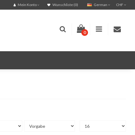
German
CHF
Mein Konto
Wunschliste (0)
0