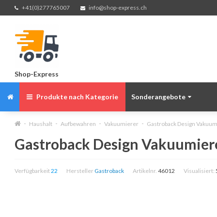
+41(0)277765007
info@shop-express.ch
Shop-Express
Produkte nach Kategorie
Sonderangebote
Haushalt
Aufbewahren
Vakuumierer
Gastroback Design Vakuumie
Gastroback Design Vakuumierer
Verfügbarkeit
22
Hersteller
Gastroback
Artikelnr.
46012
Visualisiert: