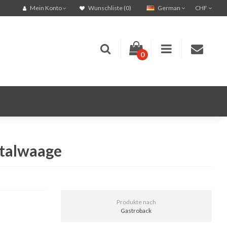
German
CHF
Mein Konto
Wunschliste (0)
0
italwaage
Produkte nach
Gastroback