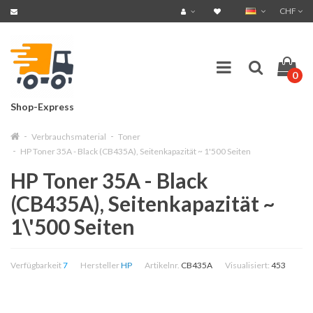
CHF
0
Shop-Express
Verbrauchsmaterial
Toner
HP Toner 35A - Black (CB435A), Seitenkapazität ~ 1'500 Seiten
HP Toner 35A - Black
(CB435A), Seitenkapazität ~
1\'500 Seiten
Verfügbarkeit
7
Hersteller
HP
Artikelnr.
CB435A
Visualisiert:
453