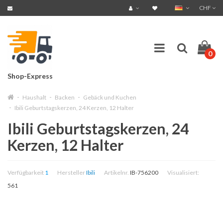
CHF
0
Shop-Express
Haushalt
Backen
Gebäck und Kuchen
Ibili Geburtstagskerzen, 24 Kerzen, 12 Halter
Ibili Geburtstagskerzen, 24
Kerzen, 12 Halter
Verfügbarkeit
1
Hersteller
Ibili
Artikelnr.
IB-756200
Visualisiert:
561