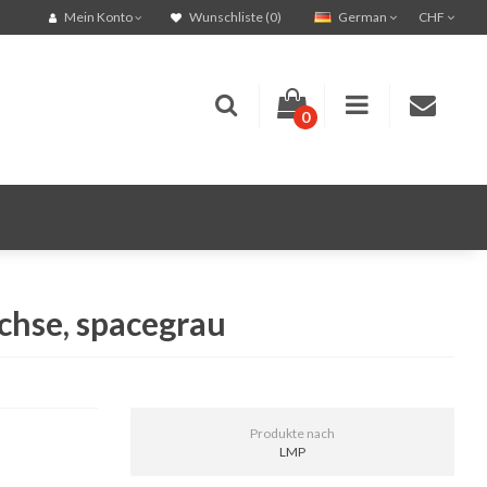
German
CHF
Mein Konto
Wunschliste (0)
0
chse, spacegrau
Produkte nach
LMP