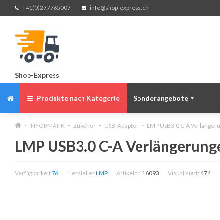
+41(0)277765007
info@shop-express.ch
Shop-Express
Produkte nach Kategorie
Sonderangebote
INFORMATIK
Zubehör
USB-Adapter
LMP USB3.0 C-A Verlängerun
LMP USB3.0 C-A Verlängerungen
Verfügbarkeit
76
Hersteller
LMP
Artikelnr.
16093
Visualisiert:
474