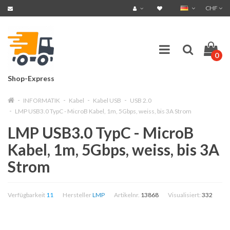
CHF
0
Shop-Express
INFORMATIK
Kabel
Kabel USB
USB 2.0
LMP USB3.0 TypC - MicroB Kabel, 1m, 5Gbps, weiss, bis 3A Strom
LMP USB3.0 TypC - MicroB
Kabel, 1m, 5Gbps, weiss, bis 3A
Strom
Verfügbarkeit
11
Hersteller
LMP
Artikelnr.
13868
Visualisiert:
332