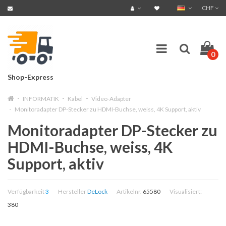
CHF
0
Shop-Express
INFORMATIK
Kabel
Video-Adapter
Monitoradapter DP-Stecker zu HDMI-Buchse, weiss, 4K Support, aktiv
Monitoradapter DP-Stecker zu
HDMI-Buchse, weiss, 4K
Support, aktiv
Verfügbarkeit
3
Hersteller
DeLock
Artikelnr.
65580
Visualisiert:
380