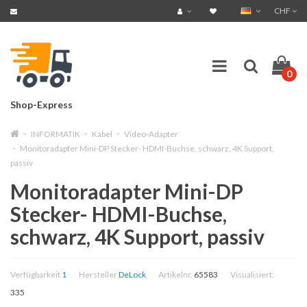
CHF
0
Shop-Express
INFORMATIK
Kabel
Video-Adapter
Monitoradapter Mini-DP Stecker- HDMI-Buchse, schwarz, 4K Support,
passiv
Monitoradapter Mini-DP
Stecker- HDMI-Buchse,
schwarz, 4K Support, passiv
Verfügbarkeit
1
Hersteller
DeLock
Artikelnr.
65583
Visualisiert:
335