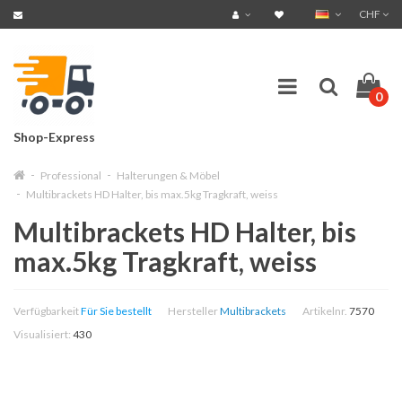
CHF
0
Shop-Express
Professional
Halterungen & Möbel
Multibrackets HD Halter, bis max.5kg Tragkraft, weiss
Multibrackets HD Halter, bis
max.5kg Tragkraft, weiss
Verfügbarkeit
Für Sie bestellt
Hersteller
Multibrackets
Artikelnr.
7570
Visualisiert:
430