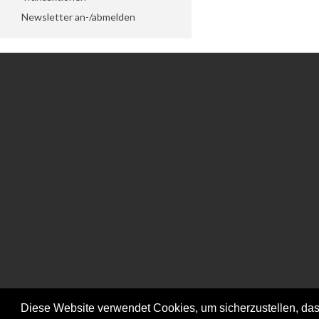
Newsletter an-/abmelden
Informationen
Kundendienst
Datenschutzeinstellungen
Kontakt
Impressum
Konto
Lieferungen
Retouren
Datenschutz
Bestellung
Allgemeine
Wunschliste
Geschäftsbedingungen -
AGB
Diese Website verwendet Cookies, um sicherzustellen, dass