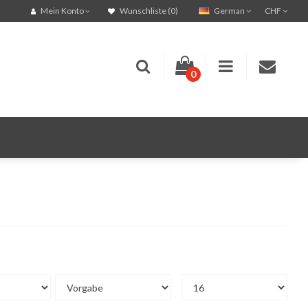
German
CHF
Mein Konto
Wunschliste (0)
0