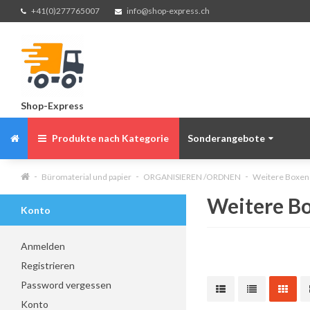
+41(0)277765007
info@shop-express.ch
Shop-Express
Produkte nach Kategorie
Sonderangebote
Büromaterial und papier
ORGANISIEREN /ORDNEN
Weitere Boxen
Weitere B
Konto
Anmelden
Registrieren
Password vergessen
Konto