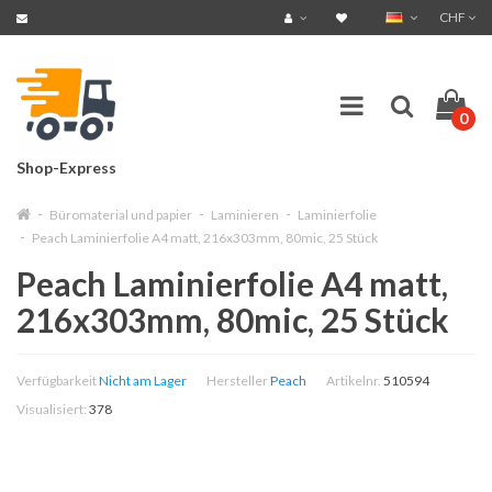
CHF
0
Shop-Express
Büromaterial und papier
Laminieren
Laminierfolie
Peach Laminierfolie A4 matt, 216x303mm, 80mic, 25 Stück
Peach Laminierfolie A4 matt,
216x303mm, 80mic, 25 Stück
Verfügbarkeit
Nicht am Lager
Hersteller
Peach
Artikelnr.
510594
Visualisiert:
378