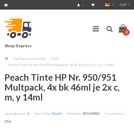
CHF
0
Shop-Express
Verbrauchsmaterial
Tinte
Peach Tinte HP Nr. 950/951 Multpack, 4x bk 46ml je 2x c, m, y 14ml
Peach Tinte HP Nr. 950/951
Multpack, 4x bk 46ml je 2x c,
m, y 14ml
Verfügbarkeit
4
Hersteller
Peach
Artikelnr.
0F319989
Visualisiert:
356