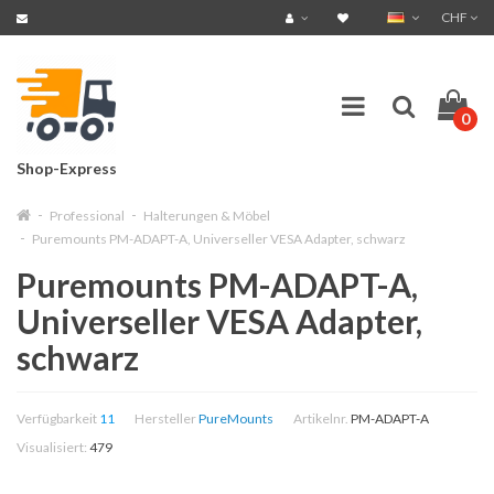
CHF
0
Shop-Express
Professional
Halterungen & Möbel
Puremounts PM-ADAPT-A, Universeller VESA Adapter, schwarz
Puremounts PM-ADAPT-A,
Universeller VESA Adapter,
schwarz
Verfügbarkeit
11
Hersteller
PureMounts
Artikelnr.
PM-ADAPT-A
Visualisiert:
479