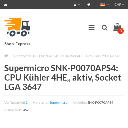
CHF
0
Shop-Express
Supermicro SNK-P0070APS4: CPU Kühler 4HE,, aktiv, Socket LGA 3647
Supermicro SNK-P0070APS4:
CPU Kühler 4HE,, aktiv, Socket
LGA 3647
Verfügbarkeit
2
Hersteller
Supermicro
Artikelnr.
SNK-P0070APS4
Visualisiert:
496