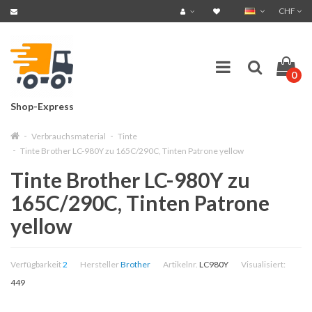
CHF
0
Shop-Express
Verbrauchsmaterial
Tinte
Tinte Brother LC-980Y zu 165C/290C, Tinten Patrone yellow
Tinte Brother LC-980Y zu
165C/290C, Tinten Patrone
yellow
Verfügbarkeit
2
Hersteller
Brother
Artikelnr.
LC980Y
Visualisiert:
449