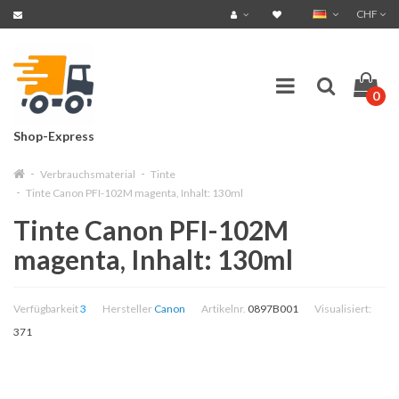
CHF
0
Shop-Express
Verbrauchsmaterial
Tinte
Tinte Canon PFI-102M magenta, Inhalt: 130ml
Tinte Canon PFI-102M
magenta, Inhalt: 130ml
Verfügbarkeit
3
Hersteller
Canon
Artikelnr.
0897B001
Visualisiert:
371