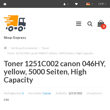
CHF
0
Shop-Express
Verbrauchsmaterial
Toner
Toner 1251C002 canon 046HY, yellow, 5000 Seiten, High Capacity
Toner 1251C002 canon 046HY,
yellow, 5000 Seiten, High
Capacity
Verfügbarkeit
2
Hersteller
Canon
Artikelnr.
1251C002
Visualisiert:
246