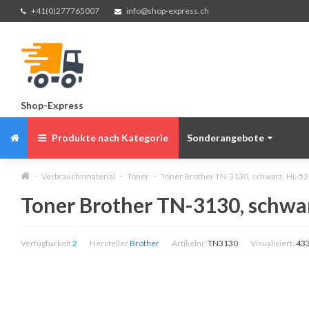
+41(0)277765007
info@shop-express.ch
Shop-Express
Produkte nach Kategorie
Sonderangebote
Verbrauchsmaterial
Toner
Toner Brother TN-3130, schwarz, HL-52
Toner Brother TN-3130, schwa
Verfügbarkeit
2
Hersteller
Brother
Artikelnr.
TN3130
Visualisiert:
43