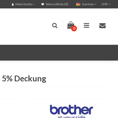
German
CHF
Mein Konto
Wunschliste (0)
0
ei 5% Deckung