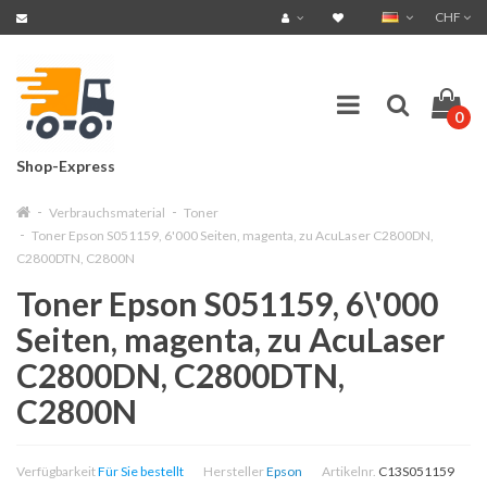
CHF
0
Shop-Express
Verbrauchsmaterial
Toner
Toner Epson S051159, 6'000 Seiten, magenta, zu AcuLaser C2800DN,
C2800DTN, C2800N
Toner Epson S051159, 6\'000
Seiten, magenta, zu AcuLaser
C2800DN, C2800DTN,
C2800N
Verfügbarkeit
Für Sie bestellt
Hersteller
Epson
Artikelnr.
C13S051159