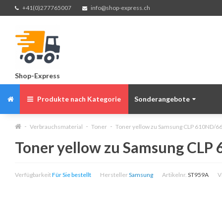
+41(0)277765007
info@shop-express.ch
Shop-Express
Produkte nach Kategorie
Sonderangebote
Verbrauchsmaterial
Toner
Toner yellow zu Samsung CLP 610ND/6
Toner yellow zu Samsung CLP
Verfügbarkeit
Für Sie bestellt
Hersteller
Samsung
Artikelnr.
ST959A
V