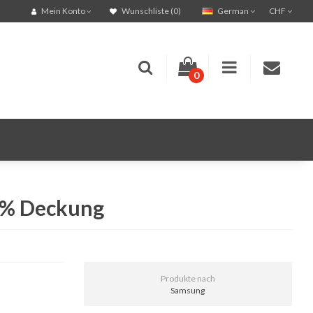
German
CHF
Mein Konto
Wunschliste (0)
0
5% Deckung
Produkte nach
Samsung