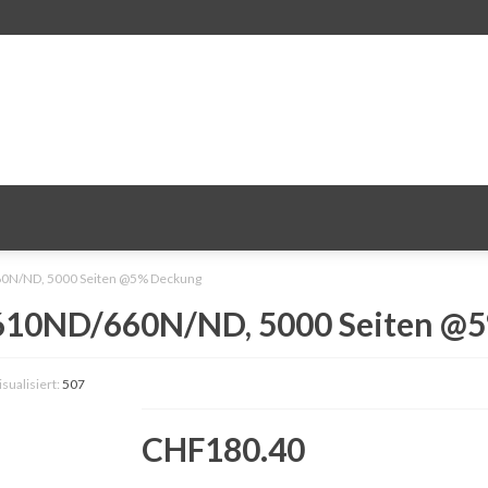
60N/ND, 5000 Seiten @5% Deckung
 610ND/660N/ND, 5000 Seiten @
isualisiert:
507
CHF180.40