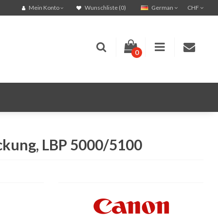
German
CHF
Mein Konto
Wunschliste (0)
0
ckung, LBP 5000/5100