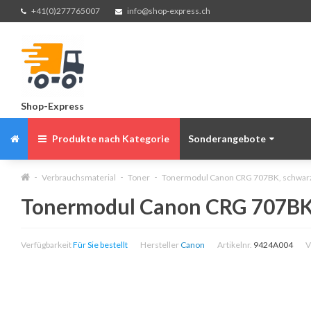
+41(0)277765007
info@shop-express.ch
Shop-Express
Produkte nach Kategorie
Sonderangebote
Verbrauchsmaterial
Toner
Tonermodul Canon CRG 707BK, schwarz,
Tonermodul Canon CRG 707BK, 
Verfügbarkeit
Für Sie bestellt
Hersteller
Canon
Artikelnr.
9424A004
V