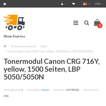
CHF
0
Shop-Express
Verbrauchsmaterial
Toner
Tonermodul Canon CRG 716Y, yellow, 1500 Seiten, LBP 5050/5050N
Tonermodul Canon CRG 716Y,
yellow, 1500 Seiten, LBP
5050/5050N
Verfügbarkeit
5
Hersteller
Canon
Artikelnr.
1977B002
Visualisiert:
390