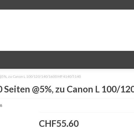
 @5%, zu Canon L 100/120/140/1600 MF4140/5140
0 Seiten @5%, zu Canon L 100/1
8
CHF55.60