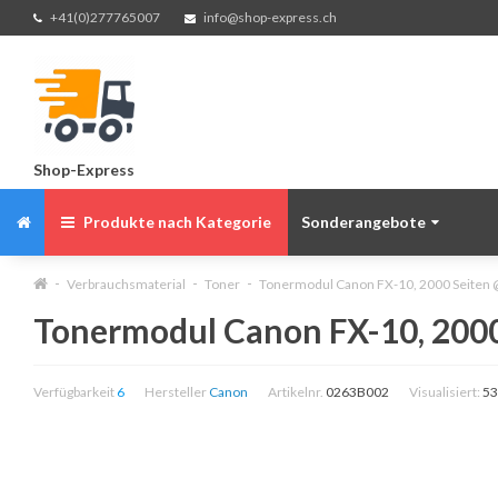
+41(0)277765007
info@shop-express.ch
Shop-Express
Produkte nach Kategorie
Sonderangebote
Verbrauchsmaterial
Toner
Tonermodul Canon FX-10, 2000 Seiten
Tonermodul Canon FX-10, 200
Verfügbarkeit
6
Hersteller
Canon
Artikelnr.
0263B002
Visualisiert:
53