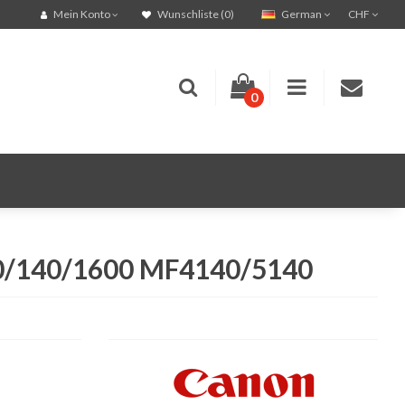
German
CHF
Mein Konto
Wunschliste (0)
0
20/140/1600 MF4140/5140