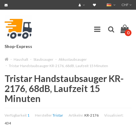
CHF
0
Shop-Express
Haushalt
Staubsauger
Akkustaubsauger
Tristar Handstaubsauger KR-2176, 68dB, Laufzeit 15 Minuten
Tristar Handstaubsauger KR-
2176, 68dB, Laufzeit 15
Minuten
Verfügbarkeit
1
Hersteller
Tristar
Artikelnr.
KR-2176
Visualisiert:
434