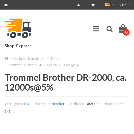
CHF
0
Shop-Express
Verbrauchsmaterial
Toner
Trommel Brother DR-2000, ca. 12000s@5%
Trommel Brother DR-2000, ca.
12000s@5%
Verfügbarkeit
3
Hersteller
Brother
Artikelnr.
DR2000
Visualisiert:
543