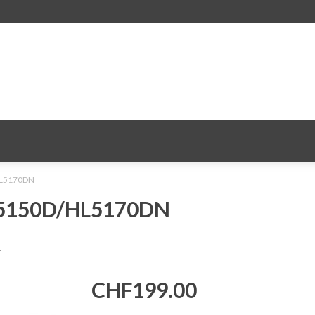
HL5170DN
HL5150D/HL5170DN
1
CHF199.00