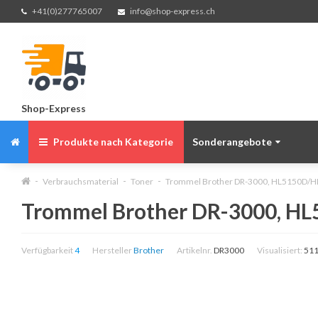
+41(0)277765007
info@shop-express.ch
Shop-Express
Produkte nach Kategorie
Sonderangebote
Verbrauchsmaterial
Toner
Trommel Brother DR-3000, HL5150D/
Trommel Brother DR-3000, 
Verfügbarkeit
4
Hersteller
Brother
Artikelnr.
DR3000
Visualisiert:
51