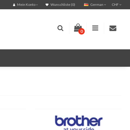
German
CHF
Mein Konto
Wunschliste (0)
0