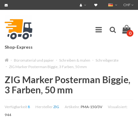
CHF
0
Shop-Express
Büromaterial und papier
Schreiben & malen
Schreibgeräte
ZIG Marker Posterman Biggie, 3 Farben, 50 mm
ZIG Marker Posterman Biggie,
3 Farben, 50 mm
Verfügbarkeit
8
Hersteller
ZIG
Artikelnr.
PMA-150/3V
Visualisiert:
944