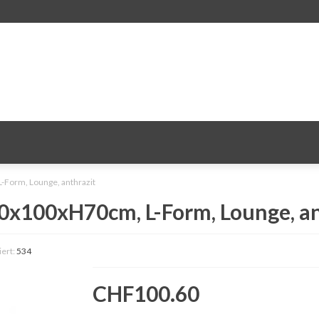
Form, Lounge, anthrazit
0x100xH70cm, L-Form, Lounge, an
iert:
534
CHF100.60