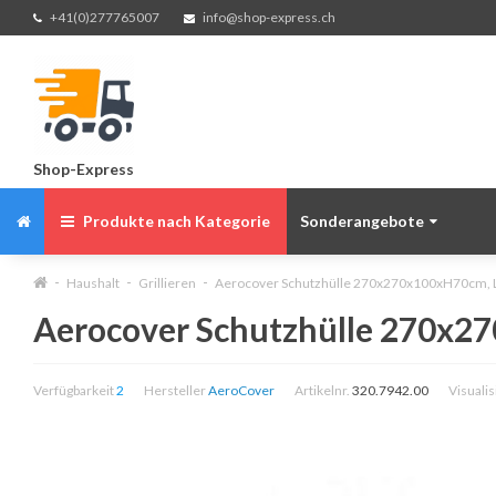
+41(0)277765007
info@shop-express.ch
Shop-Express
Produkte nach Kategorie
Sonderangebote
Haushalt
Grillieren
Aerocover Schutzhülle 270x270x100xH70cm, L-
Aerocover Schutzhülle 270x27
Verfügbarkeit
2
Hersteller
AeroCover
Artikelnr.
320.7942.00
Visualis