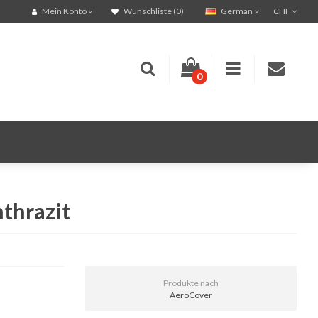
German
CHF
Mein Konto
Wunschliste (0)
0
thrazit
Produkte nach
AeroCover