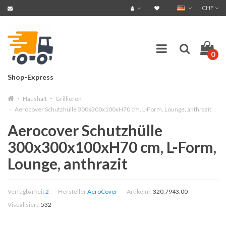
CHF
0
Shop-Express
Haushalt
Grillieren
Aerocover Schutzhülle 300x300x100xH70 cm, L-Form, Lounge, anthrazit
Aerocover Schutzhülle
300x300x100xH70 cm, L-Form,
Lounge, anthrazit
Verfügbarkeit
2
Hersteller
AeroCover
Artikelnr.
320.7943.00
Visualisiert:
532