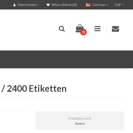
German
CHF
Mein Konto
Wunschliste (0)
0
/ 2400 Etiketten
Produkte nach
Avery