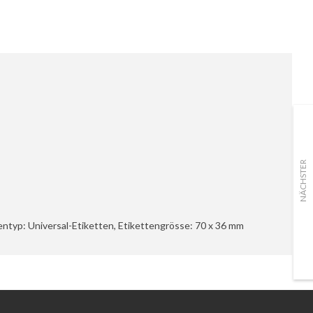
NÄCHSTER
tentyp: Universal-Etiketten, Etikettengrösse: 70 x 36 mm