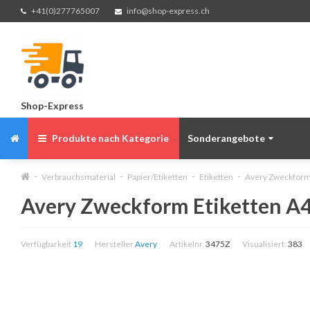
+41(0)277765007
info@shop-express.ch
Shop-Express
Produkte nach Kategorie
Sonderangebote
Verbrauchsmaterial
Papier/Etiketten
Etiketten
Avery Zweckform 
Avery Zweckform Etiketten A4,
Verfügbarkeit
19
Hersteller
Avery
Artikelnr.
3475Z
Visualisiert:
383